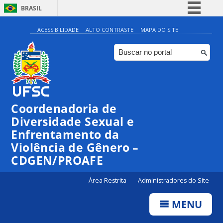
BRASIL
Simplifique!
ACESSIBILIDADE
ALTO CONTRASTE
MAPA DO SITE
Comunica BR
Participe
Acesso à informação
Legislação
Coordenadoria de
Canais
Diversidade Sexual e
Enfrentamento da
Violência de Gênero –
CDGEN/PROAFE
Área Restrita
Administradores do Site
MENU