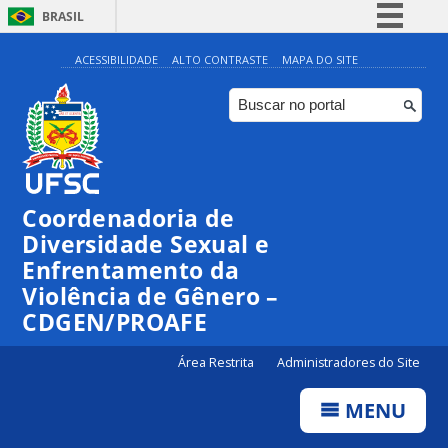
BRASIL
Simplifique!
ACESSIBILIDADE
ALTO CONTRASTE
MAPA DO SITE
Comunica BR
Participe
Acesso à informação
Legislação
Coordenadoria de
Canais
Diversidade Sexual e
Enfrentamento da
Violência de Gênero –
CDGEN/PROAFE
Área Restrita
Administradores do Site
MENU