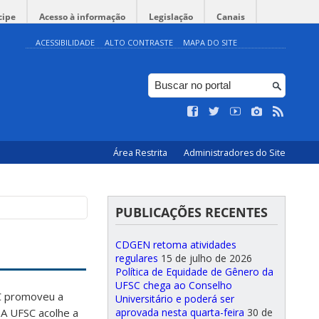
cipe
Acesso à informação
Legislação
Canais
ACESSIBILIDADE
ALTO CONTRASTE
MAPA DO SITE
Área Restrita
Administradores do Site
PUBLICAÇÕES RECENTES
CDGEN retoma atividades
regulares
15 de julho de 2026
Política de Equidade de Gênero da
UFSC chega ao Conselho
C promoveu a
Universitário e poderá ser
aprovada nesta quarta-feira
30 de
 A UFSC acolhe a