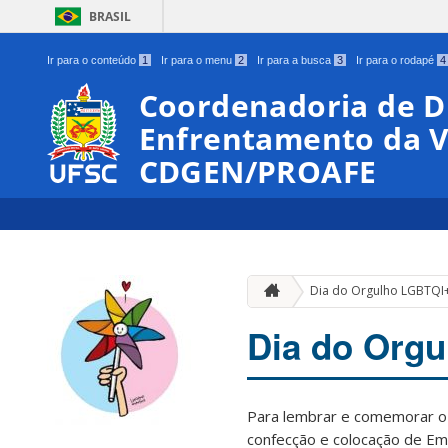
BRASIL
Ir para o conteúdo
1
Ir para o menu
2
Ir para a busca
3
Ir para o rodapé
4
Coordenadoria de D
Enfrentamento da V
CDGEN/PROAFE
Dia do Orgulho LGBTQI
Dia do Org
Para lembrar e comemorar o
confecção e colocação de Em