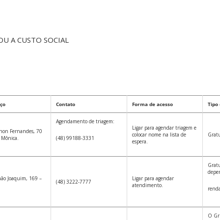
U A CUSTO SOCIAL
ço
Contato
Forma de acesso
Tipo
Agendamento de triagem:
Ligar para agendar triagem e
non Fernandes, 70
colocar nome na lista de
Gratu
 Mônica.
(48) 99188-3331
espera.
Gratu
depen
ão Joaquim, 169 –
Ligar para agendar
(48) 3222-7777
atendimento.
renda
O Gru