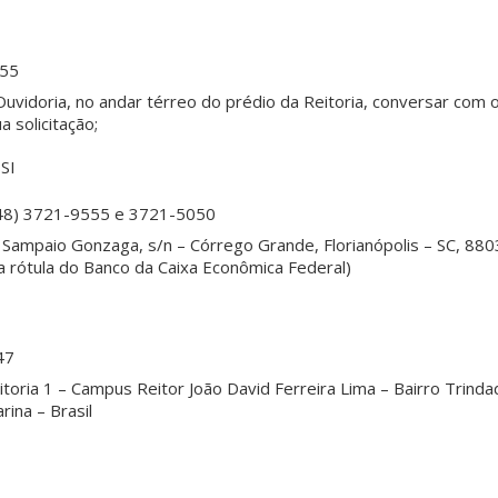
955
Ouvidoria, no andar térreo do prédio da Reitoria, conversar com 
a solicitação;
SI
48) 3721-9555 e 3721-5050
Sampaio Gonzaga, s/n – Córrego Grande, Florianópolis – SC, 880
a rótula do Banco da Caixa Econômica Federal)
47
toria 1 – Campus Reitor João David Ferreira Lima – Bairro Trinda
rina – Brasil