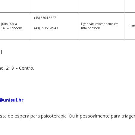
(48) 3364-5827
 Júlio D’Acia
Ligar para colocar nome em
Custo
, 145 – Carvoeira.
(48) 99151-1949
lista de espera.
l
o, 219 – Centro.
p@unisul.br
ista de espera para psicoterapia; Ou ir pessoalmente para triage