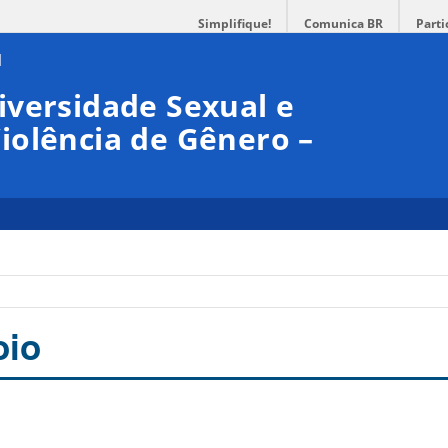
Simplifique!
Comunica BR
Parti
iversidade Sexual e
iolência de Gênero –
oio