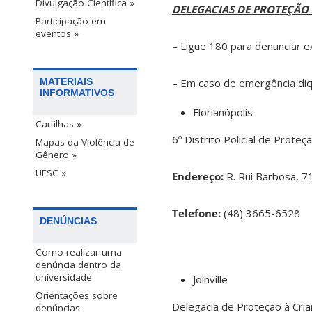
Divulgação Científica »
DELEGACIAS DE PROTEÇÃO
Participação em
eventos »
– Ligue 180 para denunciar 
– Em caso de emergência diq
MATERIAIS
INFORMATIVOS
Florianópolis
Cartilhas »
6º Distrito Policial de Proteç
Mapas da Violência de
Gênero »
UFSC »
Endereço
:
R. Rui Barbosa, 7
Telefone
:
(48) 3665-6528
DENÚNCIAS
Como realizar uma
denúncia dentro da
universidade
Joinville
Orientações sobre
Delegacia de Proteção à Cria
denúncias