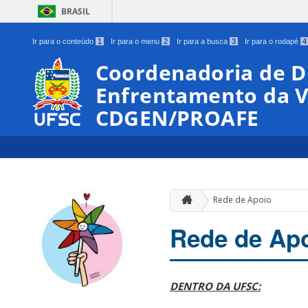
BRASIL
Ir para o conteúdo
1
Ir para o menu
2
Ir para a busca
3
Ir para o rodapé
4
Coordenadoria de D
Enfrentamento da V
CDGEN/PROAFE
Rede de Apoio
Rede de Ap
DENTRO DA UFSC: