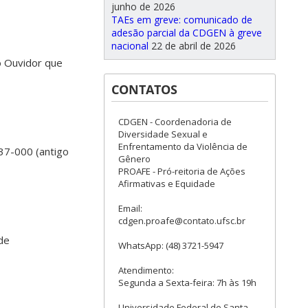
junho de 2026
TAEs em greve: comunicado de
adesão parcial da CDGEN à greve
nacional
22 de abril de 2026
o Ouvidor que
CONTATOS
CDGEN - Coordenadoria de
Diversidade Sexual e
Enfrentamento da Violência de
37-000 (antigo
Gênero
PROAFE - Pró-reitoria de Ações
Afirmativas e Equidade
Email:
cdgen.proafe@contato.ufsc.br
de
WhatsApp: (48) 3721-5947
Atendimento:
Segunda a Sexta-feira: 7h às 19h
Universidade Federal de Santa