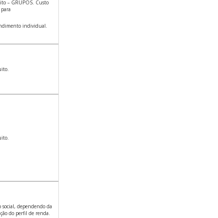
uito – GRUPOS. Custo
l para
ndimento individual.
ito.
ito.
 social, dependendo da
ação do perfil de renda.