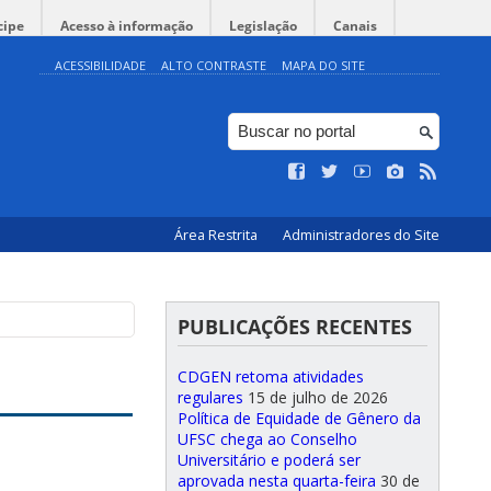
cipe
Acesso à informação
Legislação
Canais
ACESSIBILIDADE
ALTO CONTRASTE
MAPA DO SITE
Área Restrita
Administradores do Site
PUBLICAÇÕES RECENTES
CDGEN retoma atividades
regulares
15 de julho de 2026
Política de Equidade de Gênero da
UFSC chega ao Conselho
Universitário e poderá ser
aprovada nesta quarta-feira
30 de