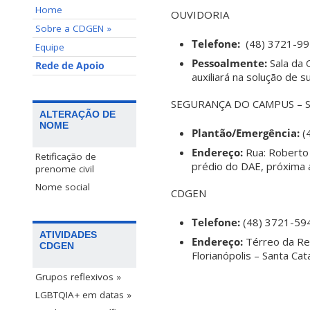
Home
OUVIDORIA
Sobre a CDGEN »
Telefone:
(48) 3721-9
Equipe
Pessoalmente:
Sala da 
Rede de Apoio
auxiliará na solução de su
SEGURANÇA DO CAMPUS – S
ALTERAÇÃO DE
NOME
Plantão/Emergência:
(
Endereço:
Rua: Roberto 
Retificação de
prédio do DAE, próxima 
prenome civil
Nome social
CDGEN
Telefone:
(48)
3721-59
ATIVIDADES
Endereço:
Térreo da Rei
CDGEN
Florianópolis – Santa Cata
Grupos reflexivos »
LGBTQIA+ em datas »