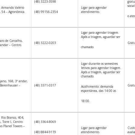
(48) 3223-3598
grat
socia
 Armando Valério
Ligar para agendar
s, 54 – Agronômica.
(48) 99156-2354
atendimento.
o ate
Ligar para agendar triagem.
Após a triagem, aguardar ser
aro de Carvalho,
(48) 3222-0203
Gratu
 andar – Centro.
chamado.
Ligar durante os semestres
letivos para agendar triagem.
Após a triagem, aguardar ser
chamado.
jano, 168, 3º andar,
o Berenhauser –
(48) 3371-0317
Gratu
Acolhimento: demanda
espontânea, das 14:00 às
18:00.
 Rio Branco, 404,
, Torre I, Centro
(48) 3364-8069
vo Planel Towers –
Ligar para agendar
Custo
(48) 8844-9119
atendimento.
avali