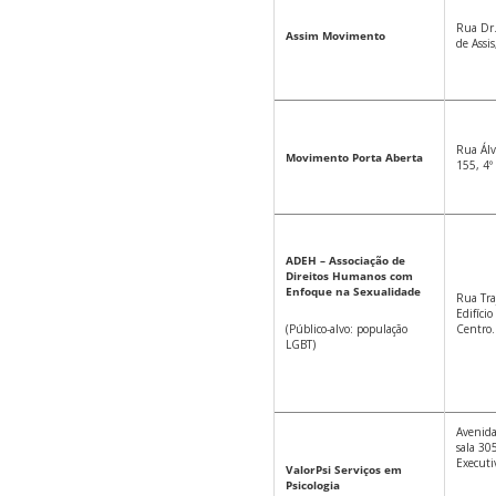
Rua Dr.
Assim Movimento
de Assi
Rua Álv
Movimento Porta Aberta
155, 4º
ADEH – Associação de
Direitos Humanos com
Enfoque na Sexualidade
Rua Tra
Edifíci
(Público-alvo: população
Centro.
LGBT)
Avenida
sala 305
Executi
ValorPsi Serviços em
Psicologia