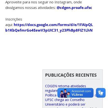
Aproveite para nos seguir no Instagram, onde
divulgamos nossas atividades:
@cdgen.proafe.ufsc
Inscrições
aqui:
https://docs.google.com/forms/d/e/1FAIpQLSeW6Us
b1KbQefmrGo4EewV3pUIC31_y23PhBp8FIZ1LhNYQw/vi
PUBLICAÇÕES RECENTES
CDGEN retoma atividades
regulares
15 de julho de 2026
Política de Equidade de Gênero da
UFSC chega ao Conselho
Universitário e poderá ser