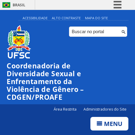
BRASIL
Simplifique!
ACESSIBILIDADE
ALTO CONTRASTE
MAPA DO SITE
Comunica BR
Participe
Acesso à informação
Legislação
Coordenadoria de
Canais
Diversidade Sexual e
Enfrentamento da
Violência de Gênero –
CDGEN/PROAFE
Área Restrita
Administradores do Site
MENU