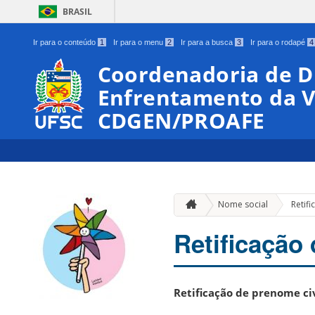
BRASIL
Ir para o conteúdo
1
Ir para o menu
2
Ir para a busca
3
Ir para o rodapé
4
Coordenadoria de D
Enfrentamento da V
CDGEN/PROAFE
Nome social
Retif
Retificação 
Retificação de prenome civ