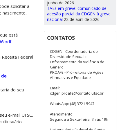
junho de 2026
ode solicitar a
TAEs em greve: comunicado de
e nascimento,
adesão parcial da CDGEN à greve
nacional
22 de abril de 2026
 que está
CONTATOS
d6.pdf
CDGEN - Coordenadoria de
Diversidade Sexual e
à Receita Federal
Enfrentamento da Violência de
Gênero
PROAFE - Pró-reitoria de Ações
 de
Afirmativas e Equidade
Email:
taria do seu
cdgen.proafe@contato.ufsc.br
WhatsApp: (48) 3721-5947
Atendimento:
r seu e-mail UFSC,
Segunda a Sexta-feira: 7h às 19h
ultiusuário.
Universidade Federal de Santa