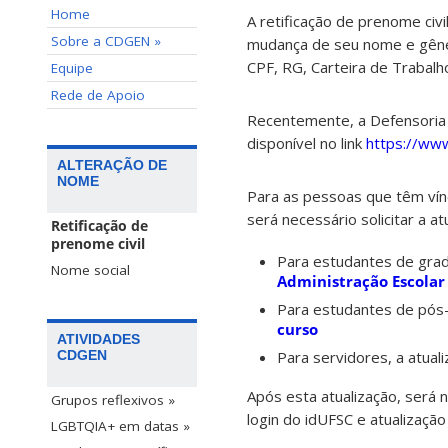
Home
A retificação de prenome civ
Sobre a CDGEN »
mudança de seu nome e gêner
CPF, RG, Carteira de Trabalh
Equipe
Rede de Apoio
Recentemente, a Defensoria P
disponível no link
https://www
ALTERAÇÃO DE
NOME
Para as pessoas que têm vínc
será necessário solicitar a 
Retificação de
prenome civil
Para estudantes de gradu
Nome social
Administração Escolar
Para estudantes de pós-g
curso
ATIVIDADES
Para servidores, a atual
CDGEN
Após esta atualização, será 
Grupos reflexivos »
login do idUFSC e atualizaç
LGBTQIA+ em datas »