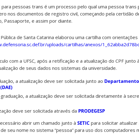
il para pessoas trans é um processo pelo qual uma pessoa trans p
o nos documentos de registro civil, começando pela certidão d
o, Passaporte, e assim por diante.
ública de Santa Catarina elaborou uma cartilha com orientações
.defensoria.sc.def.br/uploads/cartilhas/anexos/1_62abba2d78b
ulo com a UFSC, após a retificação e a atualização do CPF junto 
atualização de seus dados nos sistemas da universidade.
ação, a atualização deve ser solicitada junto ao
Departamento
 (DAE)
raduação, a atualização deve ser solicitada diretamente à secre
ização deve ser solicitada através da
PRODEGESP
necessário abrir um chamado junto à
SETIC
para solicitar atualiza
ão de seu nome no sistema “pessoa” para uso dos computadores m