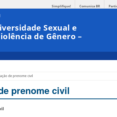
Simplifique!
Comunica BR
Parti
iversidade Sexual e
iolência de Gênero –
icação de prenome civil
de prenome civil
il