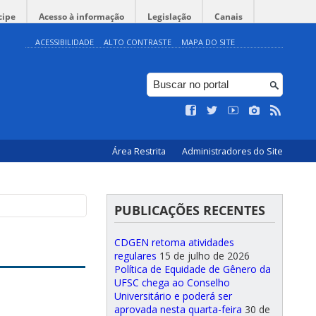
cipe
Acesso à informação
Legislação
Canais
ACESSIBILIDADE
ALTO CONTRASTE
MAPA DO SITE
Área Restrita
Administradores do Site
PUBLICAÇÕES RECENTES
CDGEN retoma atividades
regulares
15 de julho de 2026
Política de Equidade de Gênero da
UFSC chega ao Conselho
Universitário e poderá ser
aprovada nesta quarta-feira
30 de