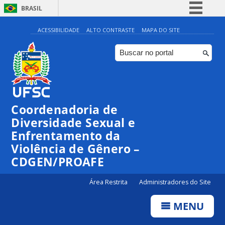
BRASIL
Simplifique!
ACESSIBILIDADE
ALTO CONTRASTE
MAPA DO SITE
Comunica BR
Participe
Acesso à informação
Legislação
Coordenadoria de
Canais
Diversidade Sexual e
Enfrentamento da
Violência de Gênero –
CDGEN/PROAFE
Área Restrita
Administradores do Site
MENU