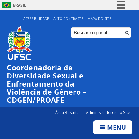
BRASIL
Simplifique!
ACESSIBILIDADE
ALTO CONTRASTE
MAPA DO SITE
Comunica BR
Participe
Acesso à informação
Legislação
Coordenadoria de
Canais
Diversidade Sexual e
Enfrentamento da
Violência de Gênero –
CDGEN/PROAFE
Área Restrita
Administradores do Site
MENU